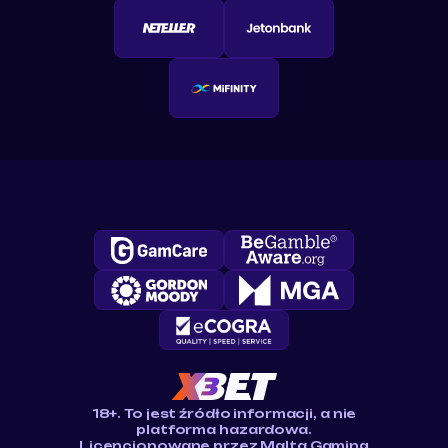
18+. To jest źródło informacji, a nie
platforma hazardowa.
Licencjonowane przez Malta Gaming