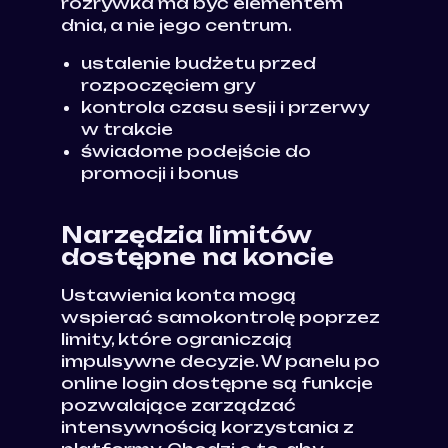
rozrywka ma być elementem
dnia, a nie jego centrum.
ustalenie budżetu przed
rozpoczęciem gry
kontrola czasu sesji i przerwy
w trakcie
świadome podejście do
promocji i bonus
Narzędzia limitów
dostępne na koncie
Ustawienia konta mogą
wspierać samokontrolę poprzez
limity, które ograniczają
impulsywne decyzje. W panelu po
online login dostępne są funkcje
pozwalające zarządzać
intensywnością korzystania z