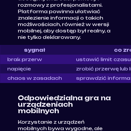
rozmowy z profesjonalistami.
Platforma powinna ułatwiać
znalezienie informacji o takich
możliwościach, również w wersji
mobilnej, aby dostęp był realny, a
nie tylko deklarowany.
sygnał
co zr
brak przerw
ustawić limit czasu
napięcie
zrobić przerwę lub
chaos w zasadach
sprawdzić informacj
Odpowiedzialna gra na
urządzeniach
mobilnych
Korzystanie z urządzeń
mobilnych bywa wygodne, ale