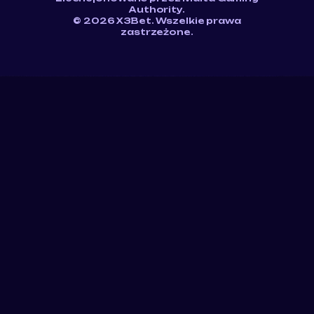
Authority.
© 2026 X3Bet. Wszelkie prawa
zastrzeżone.