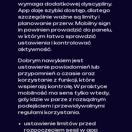
wymaga dodatkowej dyscypliny.
App daje szybki dostęp, dlatego
szczególnie ważne są limity i
planowanie przerw. Mobilny sign
in powinien prowadzić do panelu,
w którym łatwo sprawdzić
ustawienia i kontrolować
aktywność.
Dobrym nawykiem jest
ustawienie powiadomień lub
przypomnień o czasie oraz
korzystanie z funkcji, które
wspierają kontrolę. W praktyce
mobilność ma sens tylko wtedy,
gdy idzie w parze z rozsądnym
podejściem i przewidywalnymi
regułami korzystania.
ustawienie limitów przed
rozpoczęciem sesji w app