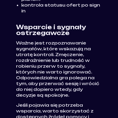
kontrola statusu ofert po sign
in
Wsparcie i sygnały
ostrzegawcze
Ważne jest rozpoznawanie
sygnałów, które wskazują na
utratę kontroli. Zmęczenie,
rozdrażnienie lub trudność w
robieniu przerw to sygnały,
których nie warto ignorować.
Odpowiedzialna gra polega na
tym, aby przerwać sesję i wrócić
do niej dopiero wtedy, gdy
decyzje są spokojne.
Jeśli pojawia się potrzeba
wsparcia, warto skorzystać z
dostępnych źródeł pomocy i