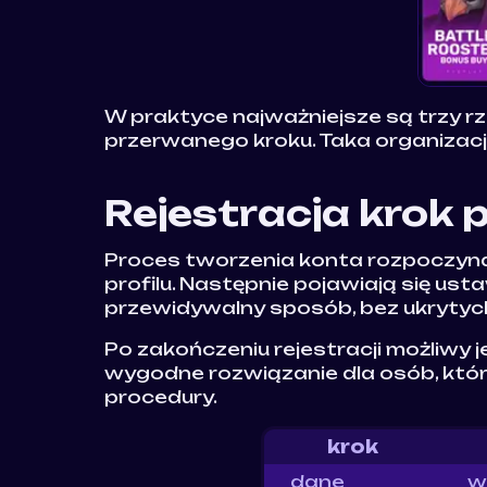
W praktyce najważniejsze są trzy r
przerwanego kroku. Taka organizacja
Rejestracja krok 
Proces tworzenia konta rozpoczyna
profilu. Następnie pojawiają się u
przewidywalny sposób, bez ukrytyc
Po zakończeniu rejestracji możliwy je
wygodne rozwiązanie dla osób, które
procedury.
krok
dane
w