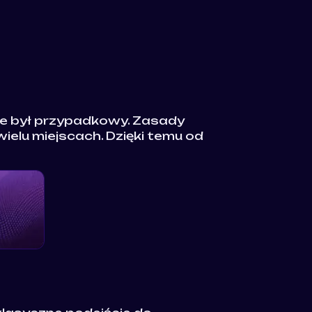
nie był przypadkowy. Zasady
ielu miejscach. Dzięki temu od