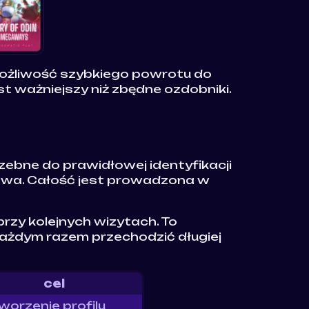
 możliwość szybkiego powrotu do
st ważniejszy niż zbędne ozdobniki.
ebne do prawidłowej identyfikacji
ństwa. Całość jest prowadzona w
 przy kolejnych wizytach. To
 każdym razem przechodzić długiej
cel
worzenie profilu