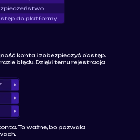
zpieczeństwo
stęp do platformy
jność konta i zabezpieczyć dostęp.
ie błędu. Dzięki temu rejestracja
konta. To ważne, bo pozwala
wach.