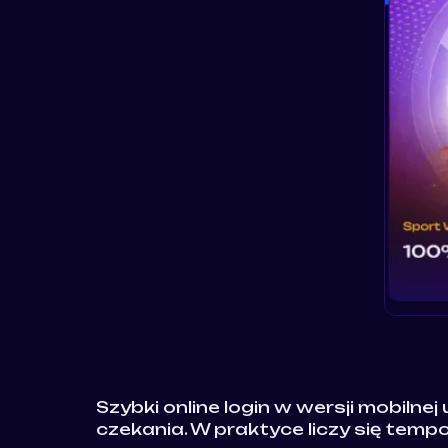
Szybki online login w wersji mobilne
czekania. W praktyce liczy się temp