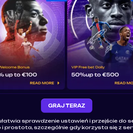
GRAJ TERAZ
j ułatwia sprawdzenie ustawień i przejście do 
o i prostota, szczególnie gdy korzysta się z s