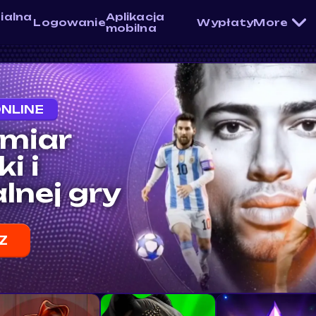
ialna
Aplikacja
Logowanie
Wypłaty
More
mobilna
ONLINE
miar
i i
lnej gry
Z