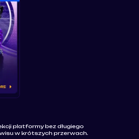
sekcji platformy bez długiego
erwisu w krótszych przerwach.