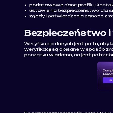
podstawowe dane profilu i konta
ustawienia bezpieczeństwa dla si
zgody i potwierdzenia zgodne z 
Bezpieczeństwo i
Weryfikacja danych jest po to, aby 
weryfikacji są opisane w sposób zro
początku wiadomo, co jest potrzebn