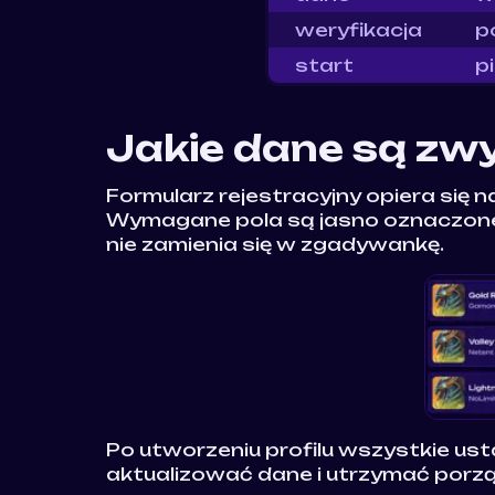
weryfikacja
p
start
p
Jakie dane są z
Formularz rejestracyjny opiera się
Wymagane pola są jasno oznaczone, 
nie zamienia się w zgadywankę.
Po utworzeniu profilu wszystkie us
aktualizować dane i utrzymać porz