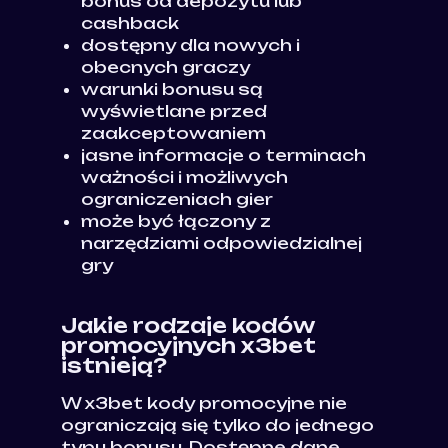
bonus od depozytu lub
cashback
dostępny dla nowych i
obecnych graczy
warunki bonusu są
wyświetlane przed
zaakceptowaniem
jasne informacje o terminach
ważności i możliwych
ograniczeniach gier
może być łączony z
narzędziami odpowiedzialnej
gry
Jakie rodzaje kodów
promocyjnych x3bet
istnieją?
W x3bet kody promocyjne nie
ograniczają się tylko do jednego
typu bonusu. Dostępne dane