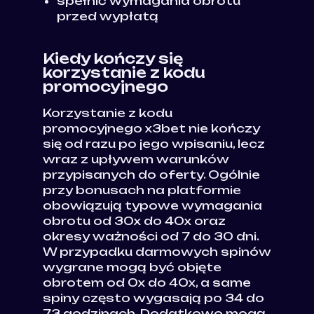
spełnić wymagania obrotu
przed wypłatą
Kiedy kończy się
korzystanie z kodu
promocyjnego
Korzystanie z kodu
promocyjnego x3bet nie kończy
się od razu po jego wpisaniu, lecz
wraz z upływem warunków
przypisanych do oferty. Ogólnie
przy bonusach na platformie
obowiązują typowe wymagania
obrotu od 30x do 40x oraz
okresy ważności od 7 do 30 dni.
W przypadku darmowych spinów
wygrane mogą być objęte
obrotem od 0x do 40x, a same
spiny często wygasają po 34 do
73 godzinach. Dodatkowo mogą