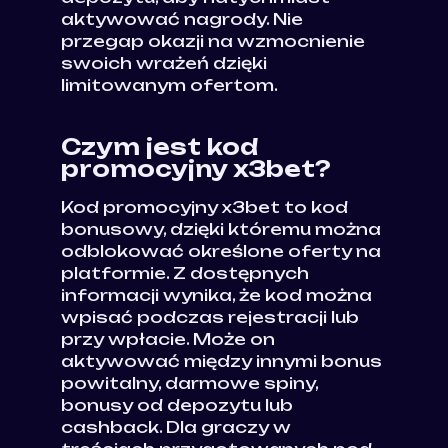
aktywować nagrody. Nie
przegap okazji na wzmocnienie
swoich wrażeń dzięki
limitowanym ofertom.
Czym jest kod
promocyjny x3bet?
Kod promocyjny x3bet to kod
bonusowy, dzięki któremu można
odblokować określone oferty na
platformie. Z dostępnych
informacji wynika, że kod można
wpisać podczas rejestracji lub
przy wpłacie. Może on
aktywować między innymi bonus
powitalny, darmowe spiny,
bonusy od depozytu lub
cashback. Dla graczy w