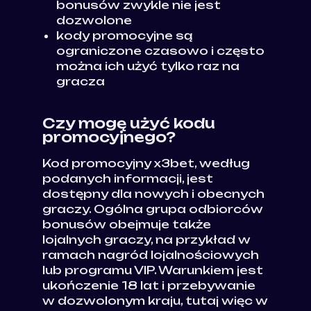
bonusów zwykle nie jest
dozwolone
kody promocyjne są
ograniczone czasowo i często
można ich użyć tylko raz na
gracza
Czy mogę użyć kodu
promocyjnego?
Kod promocyjny x3bet, według
podanych informacji, jest
dostępny dla nowych i obecnych
graczy. Ogólna grupa odbiorców
bonusów obejmuje także
lojalnych graczy, na przykład w
ramach nagród lojalnościowych
lub programu VIP. Warunkiem jest
ukończenie 18 lat i przebywanie
w dozwolonym kraju, tutaj więc w