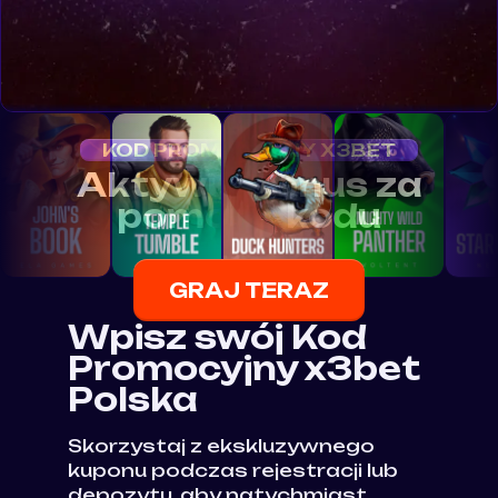
KOD PROMOCYJNY X3BET
Aktywuj bonus za
pomocą kodu
GRAJ TERAZ
Wpisz swój Kod
Promocyjny x3bet
Polska
Skorzystaj z ekskluzywnego
kuponu podczas rejestracji lub
depozytu, aby natychmiast