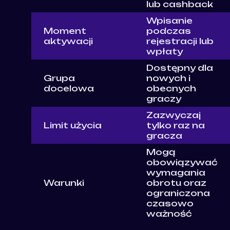
lub cashback
Wpisanie
Moment
podczas
aktywacji
rejestracji lub
wpłaty
Dostępny dla
Grupa
nowych i
docelowa
obecnych
graczy
Zazwyczaj
Limit użycia
tylko raz na
gracza
Mogą
obowiązywać
wymagania
Warunki
obrotu oraz
ograniczona
czasowo
ważność