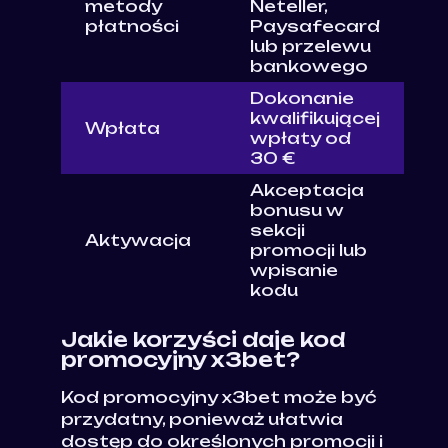
metody
Neteller,
płatności
Paysafecard
lub przelewu
bankowego
Dokonanie
kwalifikującej
Wpłata
wpłaty od
30 €
Akceptacja
bonusu w
sekcji
Aktywacja
promocji lub
wpisanie
kodu
Jakie korzyści daje kod
promocyjny x3bet?
Kod promocyjny x3bet może być
przydatny, ponieważ ułatwia
dostęp do określonych promocji i