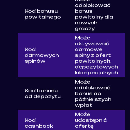
odblokować
Kod bonusu
bonus
powitalnego
powitalny dla
nowych
graczy
Może
aktywować
Kod
darmowe
darmowych
spiny z ofert
spinów
powitalnych,
depozytowych
lub specjalnych
Może
odblokować
Kod bonusu
bonus do
od depozytu
późniejszych
wpłat
Może
Kod
udostępnić
cashback
ofertę