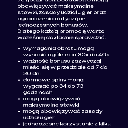
obowiązywać maksymalne
stawki, zasady udziału gier oraz
ograniczenia dotyczące
jednoczesnych bonusów.
Dlatego każdą promocję warto
wcześniej dokładnie sprawdzić.
wymagania obrotu mogą
wynosić ogólnie od 30x do 40x
ważność bonusu zazwyczaj
mieści się w przedziale od 7 do
30 dni
darmowe spiny mogą
wygasać po 34 do 73
godzinach
mogą obowiązywać
maksymalne stawki
mogą obowiązywać zasady
udziału gier
jednoczesne korzystanie z kilku