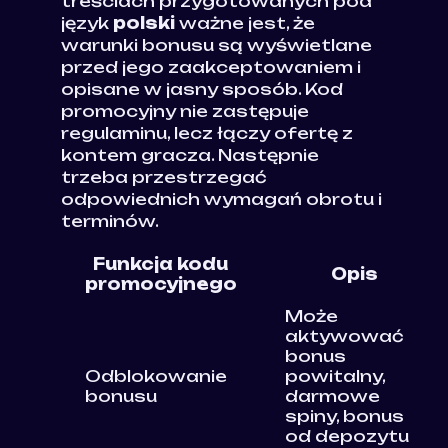
treściach przygotowanych pod
język
polski
ważne jest, że
warunki bonusu są wyświetlane
przed jego zaakceptowaniem i
opisane w jasny sposób. Kod
promocyjny nie zastępuje
regulaminu, lecz łączy ofertę z
kontem gracza. Następnie
trzeba przestrzegać
odpowiednich wymagań obrotu i
terminów.
Funkcja kodu
Opis
promocyjnego
Może
aktywować
bonus
Odblokowanie
powitalny,
bonusu
darmowe
spiny, bonus
od depozytu