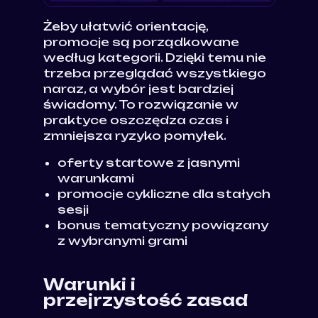
Żeby ułatwić orientację,
promocje są porządkowane
według kategorii. Dzięki temu nie
trzeba przeglądać wszystkiego
naraz, a wybór jest bardziej
świadomy. To rozwiązanie w
praktyce oszczędza czas i
zmniejsza ryzyko pomyłek.
oferty startowe z jasnymi
warunkami
promocje cykliczne dla stałych
sesji
bonus tematyczny powiązany
z wybranymi grami
Warunki i
przejrzystość zasad