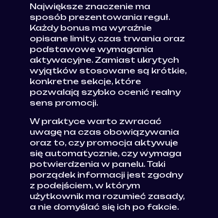
Największe znaczenie ma
sposób prezentowania reguł.
Każdy bonus ma wyraźnie
opisane limity, czas trwania oraz
podstawowe wymagania
aktywacyjne. Zamiast ukrytych
wyjątków stosowane są krótkie,
konkretne sekcje, które
pozwalają szybko ocenić realny
sens promocji.
W praktyce warto zwracać
uwagę na czas obowiązywania
oraz to, czy promocja aktywuje
się automatycznie, czy wymaga
potwierdzenia w panelu. Taki
porządek informacji jest zgodny
z podejściem, w którym
użytkownik ma rozumieć zasady,
a nie domyślać się ich po fakcie.