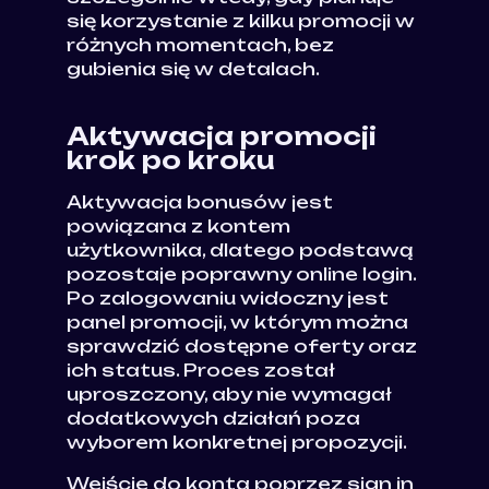
się korzystanie z kilku promocji w
różnych momentach, bez
gubienia się w detalach.
Aktywacja promocji
krok po kroku
Aktywacja bonusów jest
powiązana z kontem
użytkownika, dlatego podstawą
pozostaje poprawny online login.
Po zalogowaniu widoczny jest
panel promocji, w którym można
sprawdzić dostępne oferty oraz
ich status. Proces został
uproszczony, aby nie wymagał
dodatkowych działań poza
wyborem konkretnej propozycji.
Wejście do konta poprzez sign in