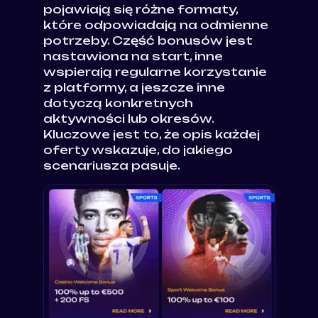
pojawiają się różne formaty,
które odpowiadają na odmienne
potrzeby. Część bonusów jest
nastawiona na start, inne
wspierają regularne korzystanie
z platformy, a jeszcze inne
dotyczą konkretnych
aktywności lub okresów.
Kluczowe jest to, że opis każdej
oferty wskazuje, do jakiego
scenariusza pasuje.