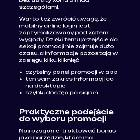
bez utraty kontroli nad
szczegółami.
Warto też zwrócić uwagę, że
mobilny online login jest
zoptymalizowany pod kątem
wygody. Dzięki temu przejście do
sekcji promocji nie zajmuje dużo
czasu, a informacje pozostają w
zasięgu kilku kliknięć.
czytelny panel promocji w app
ten sam zakres informacji co
na desktopie
szybki dostęp po sign in
Praktyczne podejście
do wyboru promocji
Najrozsądniej traktować bonus
jako narzędzie, które ma